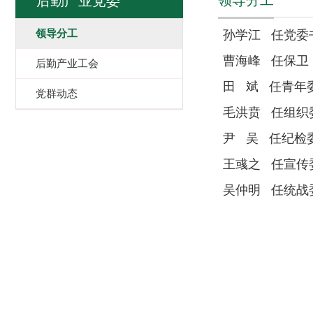
领导分工
后勤产业党委
领导分工
孙学江 任党委
曹海峰 任保卫
后勤产业工会
田 斌 任青年
党群动态
毛洪贲 任组织
尹 吴 任纪检
王彧之 任宣传
吴仲明 任统战